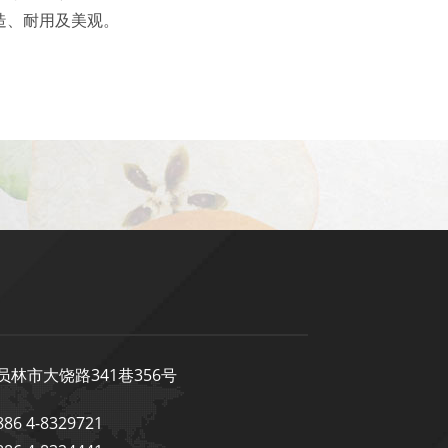
造、耐用及美观。
员林市大饶路341巷356号
6 4-8329721