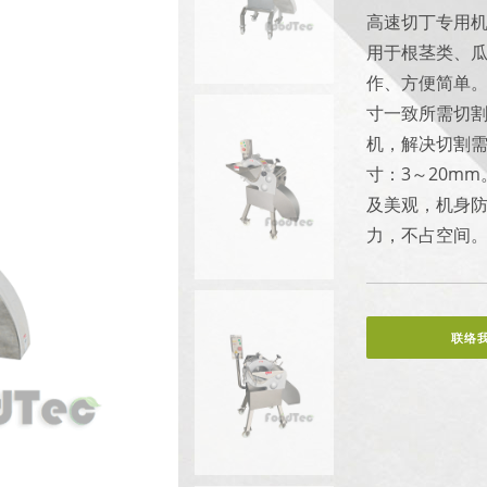
高速切丁专用
用于根茎类、瓜
作、方便简单
寸一致所需切
机，解决切割
寸：3～20m
及美观，机身
力，不占空间
联络我